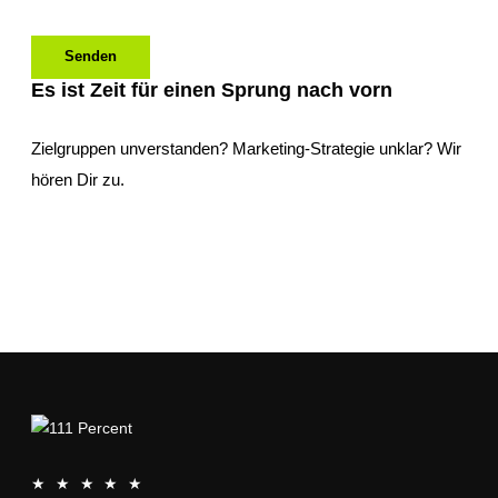
Senden
Es ist Zeit für einen Sprung nach vorn
Zielgruppen unverstanden? Marketing-Strategie unklar? Wir
hören Dir zu.
111
★
★
★
★
★