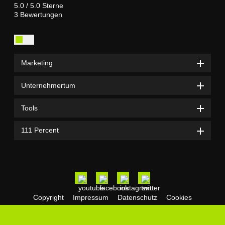
Percent
5.0
/
5.0
Sterne
111
3
Bewertungen
Percent
111
Percent
Anonym
Marketing
Unternehmertum
Tools
111 Percent
Copyright
Impressum
Datenschutz
Cookies